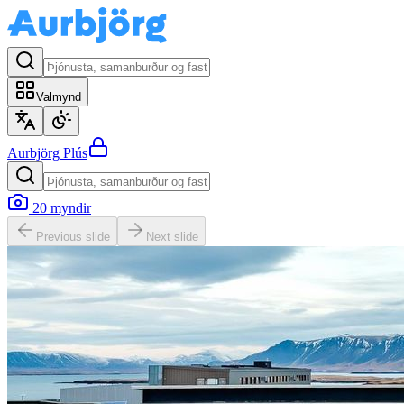
Valmynd
Aurbjörg
Plús
20
myndir
Previous slide
Next slide