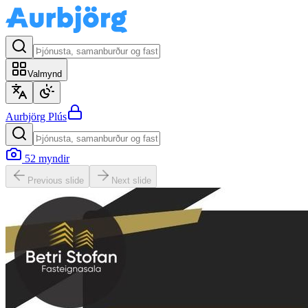
Valmynd
Aurbjörg
Plús
52
myndir
Previous slide
Next slide