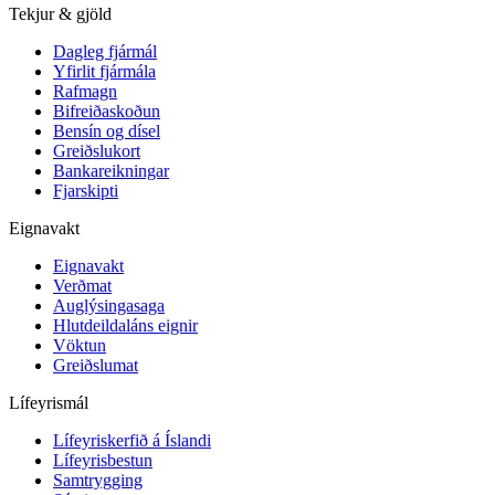
Tekjur & gjöld
Dagleg fjármál
Yfirlit fjármála
Rafmagn
Bifreiðaskoðun
Bensín og dísel
Greiðslukort
Bankareikningar
Fjarskipti
Eignavakt
Eignavakt
Verðmat
Auglýsingasaga
Hlutdeildaláns eignir
Vöktun
Greiðslumat
Lífeyrismál
Lífeyriskerfið á Íslandi
Lífeyrisbestun
Samtrygging