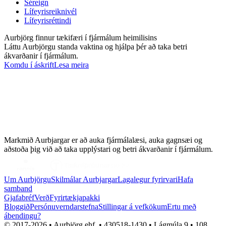
Séreign
Lífeyrisreiknivél
Lífeyrisréttindi
Aurbjörg finnur tækifæri í fjármálum heimilisins
Láttu Aurbjörgu standa vaktina og hjálpa þér að taka betri
ákvarðanir í fjármálum.
Komdu í áskrift
Lesa meira
Markmið Aurbjargar er að auka fjármálalæsi, auka gagnsæi og
aðstoða þig við að taka upplýstari og betri ákvarðanir í fjármálum.
Um Aurbjörgu
Skilmálar Aurbjargar
Lagalegur fyrirvari
Hafa
samband
Gjafabréf
Verð
Fyrirtækjapakki
Bloggið
Persónuverndarstefna
Stillingar á vefkökum
Ertu með
ábendingu?
© 2017-
2026
• Aurbjörg ehf. • 430518-1430 • Lágmúla 9 • 108