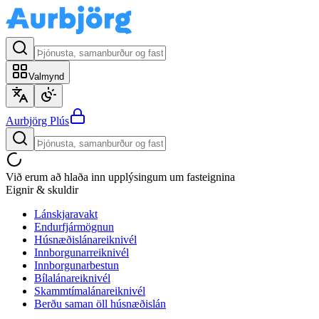
Valmynd
Aurbjörg
Plús
Við erum að hlaða inn upplýsingum um fasteignina
Eignir & skuldir
Lánskjaravakt
Endurfjármögnun
Húsnæðislánareiknivél
Innborgunarreiknivél
Innborgunarbestun
Bílalánareiknivél
Skammtímalánareiknivél
Berðu saman öll húsnæðislán