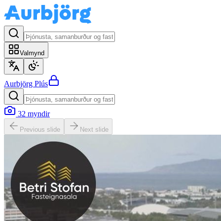
Valmynd
Aurbjörg
Plús
32
myndir
Previous slide
Next slide