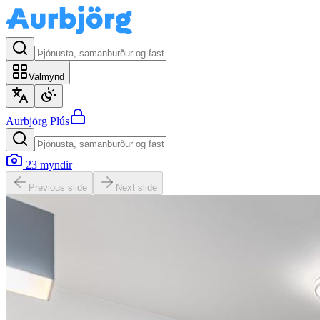
Valmynd
Aurbjörg
Plús
23
myndir
Previous slide
Next slide