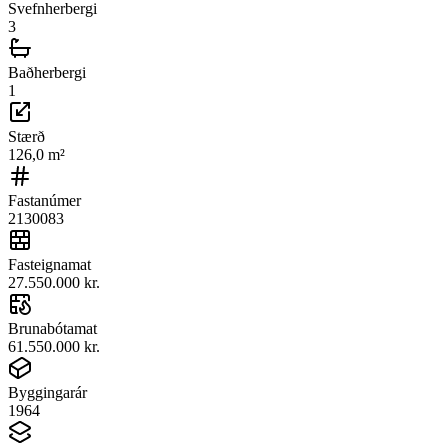
Svefnherbergi
3
Baðherbergi
1
Stærð
126,0
m²
Fastanúmer
2130083
Fasteignamat
27.550.000 kr.
Brunabótamat
61.550.000 kr.
Byggingarár
1964