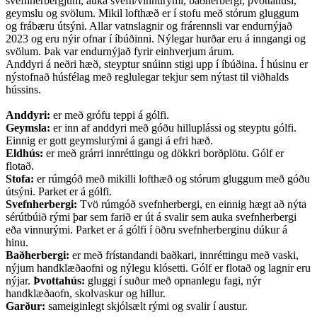
svefnherbergjum, auka svefn/vinnurými, baðherbergi, þvottahúsi,
geymslu og svölum. Mikil lofthæð er í stofu með stórum gluggum
og frábæru útsýni. Allar vatnslagnir og frárennsli var endurnýjað
2023 og eru nýir ofnar í íbúðinni. Nýlegar hurðar eru á inngangi og
svölum. Þak var endurnýjað fyrir einhverjum árum.
Anddyri á neðri hæð, steyptur snúinn stigi upp í íbúðina. Í húsinu er
nýstofnað húsfélag með reglulegar tekjur sem nýtast til viðhalds
hússins.
Anddyri:
er með grófu teppi á gólfi.
Geymsla:
er inn af anddyri með góðu hilluplássi og steyptu gólfi.
Einnig er gott geymslurými á gangi á efri hæð.
Eldhús:
er með grárri innréttingu og dökkri borðplötu. Gólf er
flotað.
Stofa:
er rúmgóð með mikilli lofthæð og stórum gluggum með góðu
útsýni. Parket er á gólfi.
Svefnherbergi:
Tvö rúmgóð svefnherbergi, en einnig hægt að nýta
sérútbúið rými þar sem farið er út á svalir sem auka svefnherbergi
eða vinnurými. Parket er á gólfi í öðru svefnherberginu dúkur á
hinu.
Baðherbergi:
er með frístandandi baðkari, innréttingu með vaski,
nýjum handklæðaofni og nýlegu klósetti. Gólf er flotað og lagnir eru
nýjar.
Þvottahús:
gluggi í suður með opnanlegu fagi, nýr
handklæðaofn, skolvaskur og hillur.
Garður:
sameiginlegt skjólsælt rými og svalir í austur.