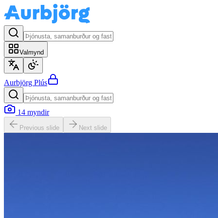
Valmynd
Aurbjörg
Plús
14
myndir
Previous slide
Next slide