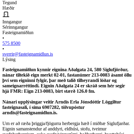
Tegund
Hæðir
Inngangur
Sérinngangur
Fasteignamiðlun
•
575 8500
•
sverrir@fasteignamidlun.is
Lýsing
Fasteignamiðlun kynnir eignina Aðalgata 24, 580 Siglufjörður,
nánar tiltekið eign merkt 02-01, fastanúmer 213-0083 ásamt öllu
því sem eigninni fylgir, þar með talið tilheyrandi lóðar og
sameignarréttindi. Eignin Aðalgata 24 er skráð sem hér segir
hjá FMR: Eign 213-0083, birt stærð 126.0 fm.
Nánari upplýsingar veitir Arndís Erla Jónsdóttir Löggiltur
fasteignasali, í síma 6907282, tölvupóstur
arndis@fasteignamidlun.is.
Um er að ræða þriggja/fjögurra herbergja hæð í miðbæ Siglufjarðar.
Eignin samanstendur af anddyri, eldhúsi, stofu, tveimur