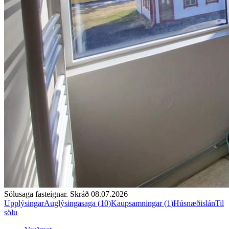
Sölusaga fasteignar. Skráð
08.07.2026
Upplýsingar
Auglýsingasaga (
10
)
Kaupsamningar (
1
)
Húsnæðislán
Til
sölu