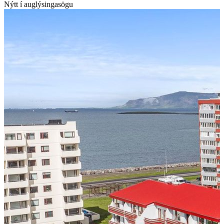
Nýtt í auglýsingasögu