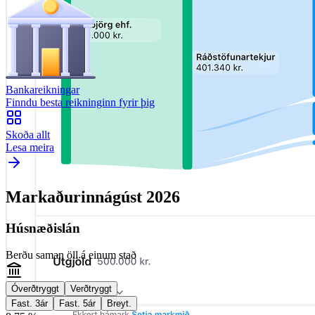
Bankareikningar
Finndu besta reikninginn fyrir þig
Skoða allt
Lesa meira
Markaðurinn
ágúst
2026
Húsnæðislán
Berðu saman öll á einum stað
Óverðtryggt
Verðtryggt
Fast. 3ár
Fast. 5ár
Breyt.