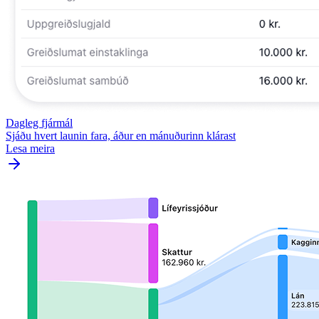
Dagleg fjármál
Sjáðu hvert launin fara, áður en mánuðurinn klárast
Lesa meira