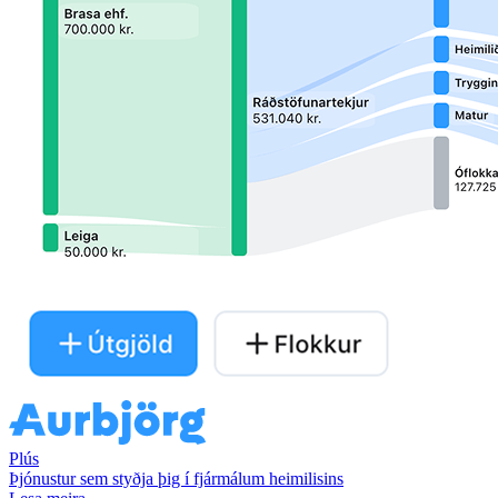
Plús
Þjónustur sem styðja þig í fjármálum heimilisins