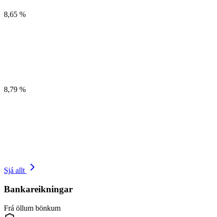
8,65 %
8,79 %
Sjá allt
Bankareikningar
Frá öllum bönkum