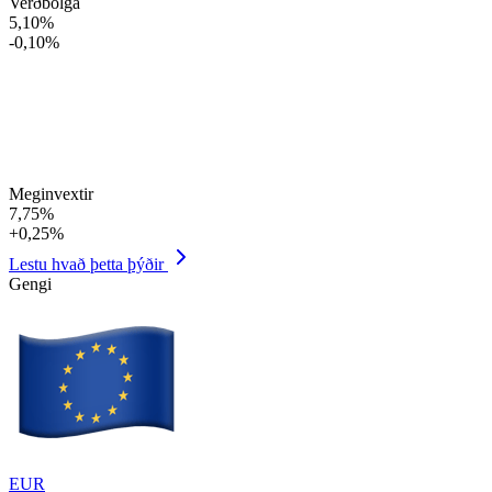
Verðbólga
5,10
%
-
0,10
%
Meginvextir
7,75
%
+
0,25
%
Lestu hvað þetta þýðir
Gengi
EUR