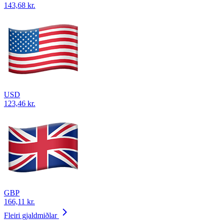
143,68 kr.
USD
123,46 kr.
GBP
166,11 kr.
Fleiri gjaldmiðlar