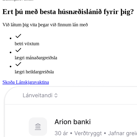
Ert þú með besta húsnæðislánið fyrir þig?
Við látum þig vita þegar við finnum lán með
betri vöxtum
lægri mánaðargreiðsla
lægri heildargreiðsla
Skoða Lánskjaravaktina