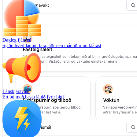
Dagleg fjármál
Sjáðu hvert launin fara, áður en mánuðurinn klárast
Lánskjaravakt
Ert þú með besta lánið fyrir þig?