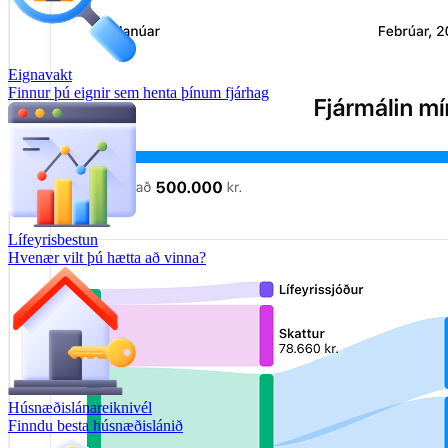
Eignavakt
Finnur þú eignir sem henta þínum fjárhag
Lífeyrisbestun
Hvenær vilt þú hætta að vinna?
Húsnæðislánareiknivél
Finndu besta húsnæðislánið