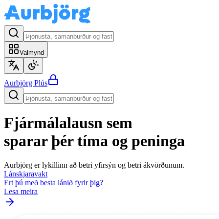
Valmynd
Aurbjörg
Plús
Fjármálalausn sem
sparar þér tíma og peninga
Aurbjörg er lykillinn að betri yfirsýn og betri ákvörðunum.
Lánskjaravakt
Ert þú með besta lánið fyrir þig?
Lesa meira