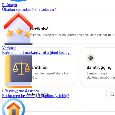
Rafmagn
Óháðan samanburð á raforkuverði
Verðmat
Fáðu uppfært markaðsvirði á þinni fasteign
Lífeyriskerfið á Íslandi
Ert þú með besta lífeyrissjóðinn fyrir þig?