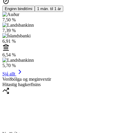
Enginn binditími
1 mán. til 1 ár
7,50 %
7,39 %
6,91 %
6,54 %
5,70 %
Sjá allt
Verðbólga og meginvextir
Hitastig hagkerfisins