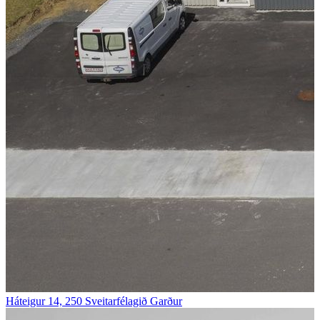
Háteigur 14, 250 Sveitarfélagið Garður