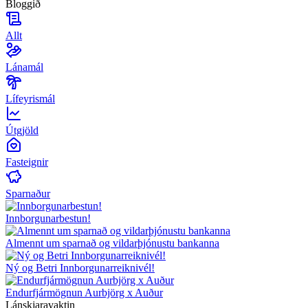
Bloggið
Allt
Lánamál
Lífeyrismál
Útgjöld
Fasteignir
Sparnaður
Innborgunarbestun!
Almennt um sparnað og vildarþjónustu bankanna
Ný og Betri Innborgunarreiknivél!
Endurfjármögnun Aurbjörg x Auður
Lánskjaravaktin