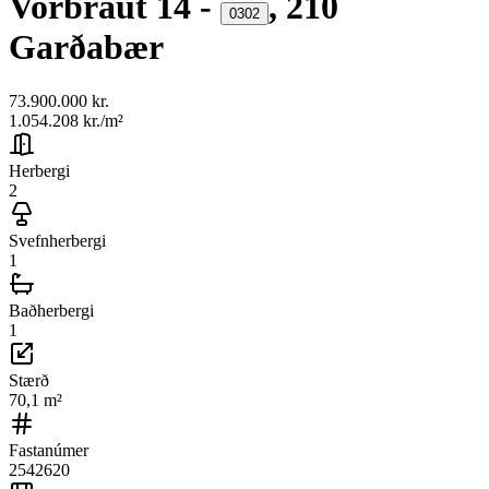
Vorbraut
14
-
,
210
0302
Garðabær
73.900.000 kr.
1.054.208 kr.
/m²
Herbergi
2
Svefnherbergi
1
Baðherbergi
1
Stærð
70,1
m²
Fastanúmer
2542620