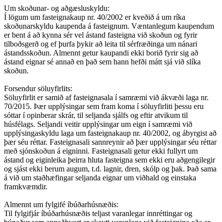
Um skoðunar- og aðgæsluskyldu:
Í lögum um fasteignakaup nr. 40/2002 er kveðið á um ríka
skoðunarskyldu kaupenda á fasteignum. Væntanlegum kaupendum
er bent á að kynna sér vel ástand fasteigna við skoðun og fyrir
tilboðsgerð og ef þurfa þykir að leita til sérfræðinga um nánari
ástandsskoðun. Almennt getur kaupandi ekki borið fyrir sig að
ástand eignar sé annað en það sem hann hefði mátt sjá við slíka
skoðun.
Forsendur söluyfirlits:
Söluyfirlit er samið af fasteignasala í samræmi við ákvæði laga nr.
70/2015. Þær upplýsingar sem fram koma í söluyfirliti þessu eru
sóttar í opinberar skrár, til seljanda sjálfs og eftir atvikum til
húsfélags. Seljandi veitir upplýsingar um eign í samræmi við
upplýsingaskyldu laga um fasteignakaup nr. 40/2002, og ábyrgist að
þær séu réttar. Fasteignasali sannreynir að þær upplýsingar séu réttar
með sjónskoðun á eigninni. Fasteignasali getur ekki fullyrt um
ástand og eiginleika þeirra hluta fasteigna sem ekki eru aðgengilegir
og sjást ekki berum augum, t.d. lagnir, dren, skólp og þak. Það sama
á við um staðhæfingar seljanda eignar um viðhald og einstaka
framkvæmdir.
Almennt um fylgifé íbúðarhúsnæðis:
Til fylgifjár íbúðarhúsnæðis teljast varanlegar innréttingar og