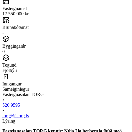
Fasteignamat
17.550.000 kr.
Brunabótamat
-
Byggingarár
0
Tegund
Fjölbýli
Inngangur
Sameiginlegur
Fasteignasalan TORG
•
520 9595
•
torg@fstorg.is
Lýsing
Fasteignasalan TORG kynnir: Nýja 2ja herbergja íbúð með