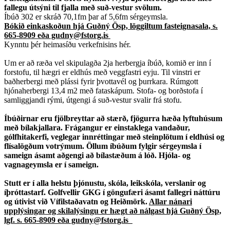
fallegu útsýni til fjalla með suð-vestur svölum.
Íbúð 302 er skráð 70,1fm þar af 5,6fm sérgeymsla.
Bókið einkaskoðun hjá Guðný Ösp, löggiltum fasteignasala, s.
665-8909 eða gudny@fstorg.is
Kynntu þér heimasíðu verkefnisins hér.
Um er að ræða vel skipulagða 2ja herbergja íbúð, komið er inn í
forstofu, til hægri er eldhús með veggfastri eyju. Til vinstri er
baðherbergi með plássi fyrir þvottavél og þurrkara. Rúmgott
hjónaherbergi 13,4 m2 með fataskápum. Stofa- og borðstofa í
samliggjandi rými, útgengi á suð-vestur svalir frá stofu.
Íbúðirnar eru fjölbreyttar að stærð, fjögurra hæða lyftuhúsum
með bílakjallara. Frágangur er einstaklega vandaður,
gólfhitakerfi, veglegar innréttingar með steinplötum í eldhúsi og
flísalögðum votrýmum. Öllum íbúðum fylgir sérgeymsla í
sameign ásamt aðgengi að bílastæðum á lóð. Hjóla- og
vagnageymsla er í sameign.
Stutt er í alla helstu þjónustu, skóla, leikskóla, verslanir og
íþróttastarf. Golfvellir GKG í göngufæri ásamt fallegri náttúru
og útivist við Vífilstaðavatn og Heiðmörk.
Allar nánari
upplýsingar og skilalýsingu er hægt að nálgast hjá Guðný Ösp,
lgf. s. 665-8909 eða gudny@fstorg.is