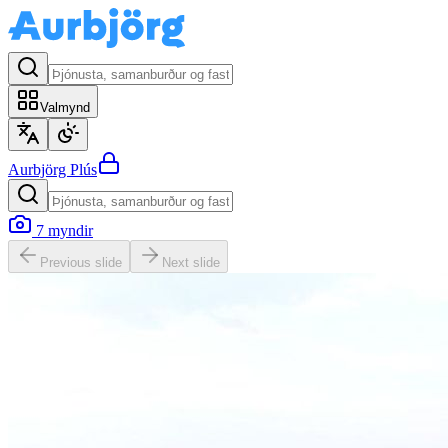
Valmynd
Aurbjörg
Plús
7
myndir
Previous slide
Next slide