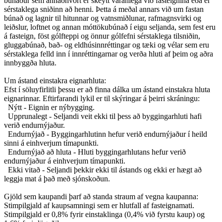
búnaður sem annaðhvort er skeytt varanlega við fasteignina eða er
sérstaklega sniðinn að henni. Þetta á meðal annars við um fastan
búnað og lagnir til hitunnar og vatnsmiðlunar, rafmagnsvirki og
leiðslur, loftnet og annan móttökubúnað í eigu seljanda, sem fest eru
á fasteign, föst gólfteppi og önnur gólfefni sérstaklega tilsniðin,
gluggabúnað, bað- og eldhúsinnréttingar og tæki og vélar sem eru
sérstaklega felld inn í innréttingarnar og verða hluti af þeim og aðra
innbyggða hluta.
Um ástand einstakra eignarhluta:
Efst í söluyfirlitli þessu er að finna dálka um ástand einstakra hluta
eignarinnar. Eftirfarandi lykil er til skýringar á þeirri skráningu:
Nýtt - Eignin er nýbygging.
Upprunalegt - Seljandi veit ekki til þess að byggingarhluti hafi
verið endurnýjaður.
Endurnýjað - Byggingarhlutinn hefur verið endurnýjaður í heild
sinni á einhverjum tímapunkti.
Endurnýjað að hluta - Hluti byggingarhlutans hefur verið
endurnýjaður á einhverjum tímapunkti.
Ekki vitað - Seljandi þekkir ekki til ástands og ekki er hægt að
leggja mat á það með sjónskoðun.
Gjöld sem kaupandi þarf að standa straum af vegna kaupanna:
Stimpilgjald af kaupsamningi sem er hlutfall af fasteignamati.
Stimpilgjald er 0,8% fyrir einstaklinga (0,4% við fyrstu kaup) og