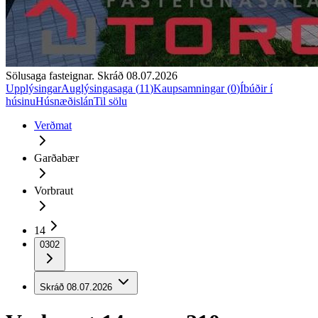
Sölusaga fasteignar. Skráð
08.07.2026
Upplýsingar
Auglýsingasaga (
11
)
Kaupsamningar (
0
)
Íbúðir í
húsinu
Húsnæðislán
Til sölu
Verðmat
Garðabær
Vorbraut
14
0302
Skráð
08.07.2026