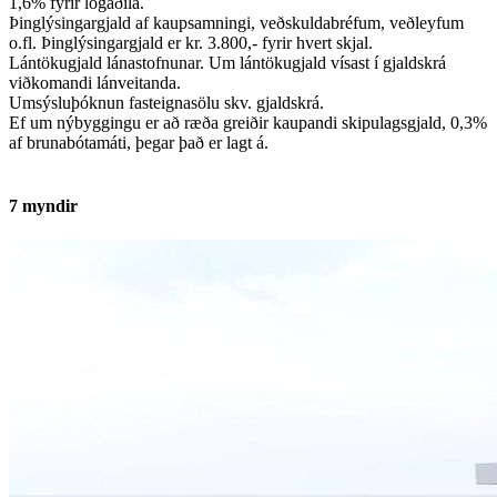
1,6% fyrir lögaðila.
Þinglýsingargjald af kaupsamningi, veðskuldabréfum, veðleyfum
o.fl. Þinglýsingargjald er kr. 3.800,- fyrir hvert skjal.
Lántökugjald lánastofnunar. Um lántökugjald vísast í gjaldskrá
viðkomandi lánveitanda.
Umsýsluþóknun fasteignasölu skv. gjaldskrá.
Ef um nýbyggingu er að ræða greiðir kaupandi skipulagsgjald, 0,3%
af brunabótamáti, þegar það er lagt á.
7
myndir