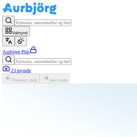
Valmynd
Aurbjörg
Plús
23
myndir
Previous slide
Next slide