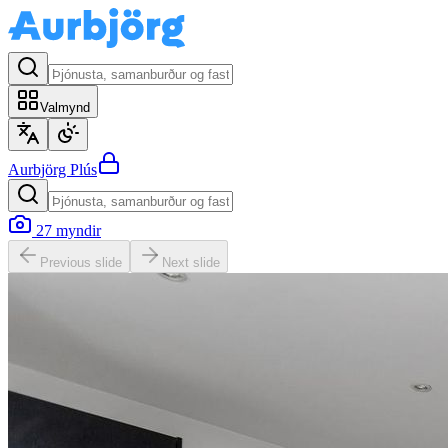
Valmynd
Aurbjörg
Plús
27
myndir
Previous slide
Next slide