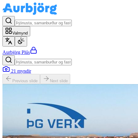
Valmynd
Aurbjörg
Plús
21
myndir
Previous slide
Next slide