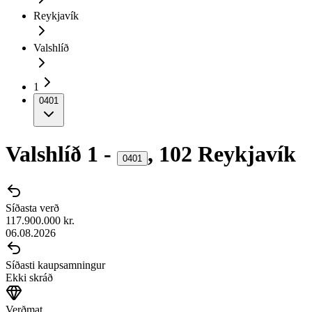
Reykjavík
Valshlíð
1
0401
Valshlíð
1
-
,
102
Reykjavík
0401
Síðasta verð
117.900.000 kr.
06.08.2026
Síðasti kaupsamningur
Ekki skráð
Verðmat