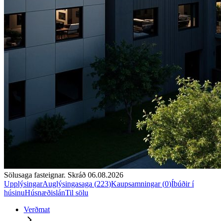
Sölusaga fasteignar. Skráð
06.08.2026
Upplýsingar
Auglýsingasaga (
223
)
Kaupsamningar (
0
)
Íbúðir í
húsinu
Húsnæðislán
Til sölu
Verðmat