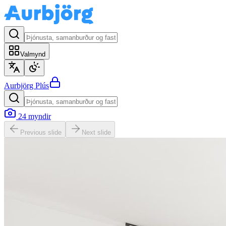
Valmynd
Aurbjörg
Plús
24
myndir
Previous slide
Next slide