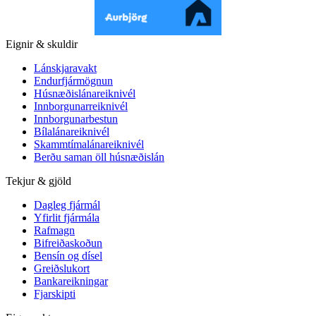
Eignir & skuldir
Lánskjaravakt
Endurfjármögnun
Húsnæðislánareiknivél
Innborgunarreiknivél
Innborgunarbestun
Bílalánareiknivél
Skammtímalánareiknivél
Berðu saman öll húsnæðislán
Tekjur & gjöld
Dagleg fjármál
Yfirlit fjármála
Rafmagn
Bifreiðaskoðun
Bensín og dísel
Greiðslukort
Bankareikningar
Fjarskipti