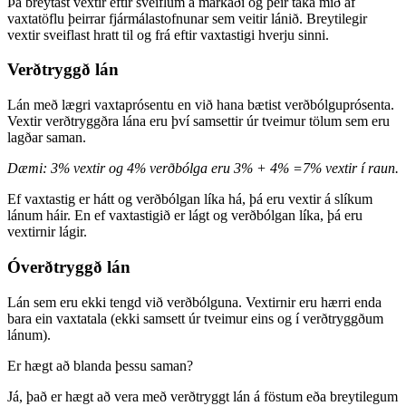
Þá breytast vextir eftir sveiflum á markaði og þeir taka mið af
vaxtatöflu þeirrar fjármálastofnunar sem veitir lánið. Breytilegir
vextir sveiflast hratt til og frá eftir vaxtastigi hverju sinni.
Verðtryggð lán
Lán með lægri vaxtaprósentu en við hana bætist verðbólguprósenta.
Vextir verðtryggðra lána eru því samsettir úr tveimur tölum sem eru
lagðar saman.
Dæmi: 3% vextir og 4% verðbólga eru 3% + 4% =7% vextir í raun.
Ef vaxtastig er hátt og verðbólgan líka há, þá eru vextir á slíkum
lánum háir. En ef vaxtastigið er lágt og verðbólgan líka, þá eru
vextirnir lágir.
Óverðtryggð lán
Lán sem eru ekki tengd við verðbólguna. Vextirnir eru hærri enda
bara ein vaxtatala (ekki samsett úr tveimur eins og í verðtryggðum
lánum).
Er hægt að blanda þessu saman?
Já, það er hægt að vera með verðtryggt lán á föstum eða breytilegum