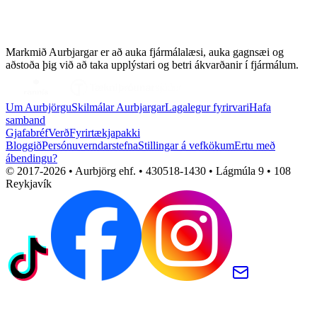
Markmið Aurbjargar er að auka fjármálalæsi, auka gagnsæi og
aðstoða þig við að taka upplýstari og betri ákvarðanir í fjármálum.
Um Aurbjörgu
Skilmálar Aurbjargar
Lagalegur fyrirvari
Hafa
samband
Gjafabréf
Verð
Fyrirtækjapakki
Bloggið
Persónuverndarstefna
Stillingar á vefkökum
Ertu með
ábendingu?
© 2017-
2026
• Aurbjörg ehf. • 430518-1430 • Lágmúla 9 • 108
Reykjavík