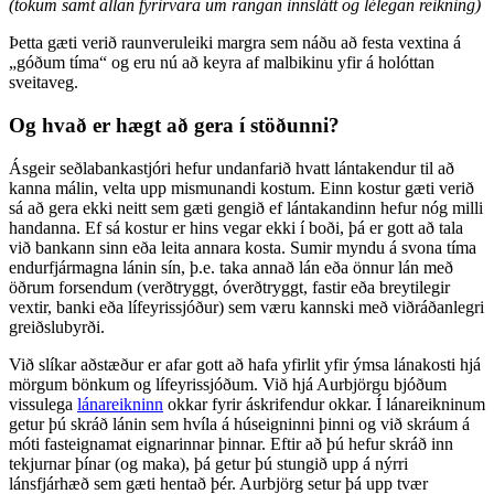
(tökum samt allan fyrirvara um rangan innslátt og lélegan reikning)
Þetta gæti verið raunveruleiki margra sem náðu að festa vextina á
„góðum tíma“ og eru nú að keyra af malbikinu yfir á holóttan
sveitaveg.
Og hvað er hægt að gera í stöðunni?
Ásgeir seðlabankastjóri hefur undanfarið hvatt lántakendur til að
kanna málin, velta upp mismunandi kostum. Einn kostur gæti verið
sá að gera ekki neitt sem gæti gengið ef lántakandinn hefur nóg milli
handanna. Ef sá kostur er hins vegar ekki í boði, þá er gott að tala
við bankann sinn eða leita annara kosta. Sumir myndu á svona tíma
endurfjármagna lánin sín, þ.e. taka annað lán eða önnur lán með
öðrum forsendum (verðtryggt, óverðtryggt, fastir eða breytilegir
vextir, banki eða lífeyrissjóður) sem væru kannski með viðráðanlegri
greiðslubyrði.
Við slíkar aðstæður er afar gott að hafa yfirlit yfir ýmsa lánakosti hjá
mörgum bönkum og lífeyrissjóðum. Við hjá Aurbjörgu bjóðum
vissulega
lánareikninn
okkar fyrir áskrifendur okkar. Í lánareikninum
getur þú skráð lánin sem hvíla á húseigninni þinni og við skráum á
móti fasteignamat eignarinnar þinnar. Eftir að þú hefur skráð inn
tekjurnar þínar (og maka), þá getur þú stungið upp á nýrri
lánsfjárhæð sem gæti hentað þér. Aurbjörg setur þá upp tvær