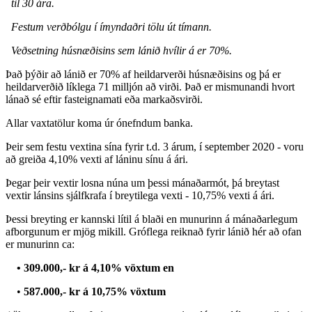
til 30 ára.
Festum verðbólgu í ímyndaðri tölu út tímann.
Veðsetning húsnæðisins sem lánið hvílir á er 70%.
Það þýðir að lánið er 70% af heildarverði húsnæðisins og þá er
heildarverðið líklega 71 milljón að virði. Það er mismunandi hvort
lánað sé eftir fasteignamati eða markaðsvirði.
Allar vaxtatölur koma úr ónefndum banka.
Þeir sem festu vextina sína fyrir t.d. 3 árum, í september 2020 - voru
að greiða 4,10% vexti af láninu sínu á ári.
Þegar þeir vextir losna núna um þessi mánaðarmót, þá breytast
vextir lánsins sjálfkrafa í breytilega vexti - 10,75% vexti á ári.
Þessi breyting er kannski lítil á blaði en munurinn á mánaðarlegum
afborgunum er mjög mikill. Gróflega reiknað fyrir lánið hér að ofan
er munurinn ca:
• 309.000,- kr á 4,10% vöxtum en
•
587.000,- kr á 10,75% vöxtum