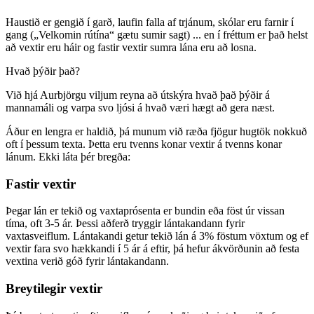
Haustið er gengið í garð, laufin falla af trjánum, skólar eru farnir í
gang („Velkomin rútína“ gætu sumir sagt) ... en í fréttum er það helst
að vextir eru háir og fastir vextir sumra lána eru að losna.
Hvað þýðir það?
Við hjá Aurbjörgu viljum reyna að útskýra hvað það þýðir á
mannamáli og varpa svo ljósi á hvað væri hægt að gera næst.
Áður en lengra er haldið, þá munum við ræða fjögur hugtök nokkuð
oft í þessum texta. Þetta eru tvenns konar vextir á tvenns konar
lánum. Ekki láta þér bregða:
Fastir vextir
Þegar lán er tekið og vaxtaprósenta er bundin eða föst úr vissan
tíma, oft 3-5 ár. Þessi aðferð tryggir lántakandann fyrir
vaxtasveiflum. Lántakandi getur tekið lán á 3% föstum vöxtum og ef
vextir fara svo hækkandi í 5 ár á eftir, þá hefur ákvörðunin að festa
vextina verið góð fyrir lántakandann.
Breytilegir vextir