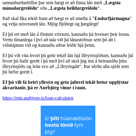
samanburðartöflur þar sem hægt er að finna lán með „
Lægsta
mánaðargreiðslu
“ eða „
Lægsta heildargreiðslu
“.
Það skal líka tekið fram að hægt er að smella á "
Endurfjármagna
"
og velja núverandi lán. Mjög fljótlegt og þægilegt!
Ef þú ert með lán á föstum vöxtum, kannaðu þá hvenær þeir losna.
Vertu tímanlega í því að tala við þá lánastofnun sem þú átt í
viðskiptum við og kannaðu aðrar leiðir hjá þeim.
Ef þú vilt vita hvort þú getir tekið lán hjá lífeyrissjóðum, kannaðu þá
hvort þú hafir greitt í þá með því að skrá þig inn á heimasíðu þíns
lífeyrissjóðs og leita svo að „Lífeyrisgátt“. Þar sérðu alla sjóði sem
þú hefur greitt í.
Ef þú vilt fá betri yfirsýn og geta jafnvel tekið betur upplýstar
ákvarðanir, þá er Aurbjörg vinur í raun.
https://min.aurbjorg.is/loan-calculator