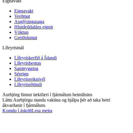
Eignavakt
Eignavakt
Verðmat
Auglýsingasaga
Hlutdeildaláns eignir
Vöktun
Greiðslumat
Lífeyrismál
Lífeyriskerfið á Íslandi
Lífeyrisbestun
Samtrygging
Séreign
Lífeyrisreiknivél
Lífeyrisréttindi
Aurbjörg finnur tækifæri í fjármálum heimilisins
Láttu Aurbjörgu standa vaktina og hjálpa þér að taka betri
ákvarðanir í fjármálum.
Komdu í áskrift
Lesa meira