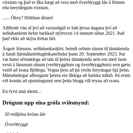
vöxtum og það er líka hægt að vera með óverðtryggt lán á föstum
eða breytilegum vöxtum.
...... Ókey? Höldum áfram!
Allflestir vita af því að vaxtastigið er hátt þessa dagana því að
seðlabankinn hefur hækkað stýrivexti 14 sinnum síðan 2021. Það
þarf ekki að skýra frekar hér.
Ásgeir Jónsson, seðlabankastjóri, beindi orðum sínum til lántakenda
á fundi fjármálastöðugleikanefndar þann 20. September 2023. Þar
var hann sérstaklega að tala til þeirra lántakenda sem eru með fasta
vexti á lánunum sínum (verðtryggðum og óverðtryggðum) sem gætu
verið að losna fljótlega. Vegna þess að þá verða breytingar hjá þeim.
Mánaðarlegar afborganir þeirra eru líklega að hækka mikið. Þá erum
við komin að spurningunni sem þetta blogg vill reyna að svara.
En fyrst smá dæmi...
Drögum upp eina grófa sviðsmynd:
50 milljóna króna lán
Óverðtryggt